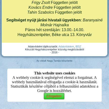
Frigy Zsolt
Független jelölt
Kovács Endre
Független jelölt
Tahin Szabolcs
Független jelölt
Segítséget nyújt járási hivatali ügyekben
:
Baranyainé
Molnár Hajnalka
Páros hét szerdáján: 13.00.-14.00.
Hegyhátszentpéter, Béke utca 13. Könyvtár
Adatvédelmi tájékoztatók:
Adatvédelem
,
IBSZ
Készült Hegyhátszentpéter község megbízásából
- 2016 -
Az oldalt Nagy Tamás készítette
This website uses cookies
A webhely cookie-k segítségével elemzi a forgalmat. A
webhely használatával elfogadja a cookie-k használatát.
Statisztikák készítése céljából a felhasználási adatokhoz a
Google is hozzáférhet.
Elfogadom