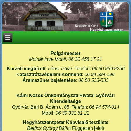
Polgármester
Molnár Imre Mobil: 06 30 458 17 21
Körzeti megbízott
:
Léber István
Telefon:
06 30 986 9256
K
atasztrófavédelem Körmend
:
06 94 594-196
Áramszünet bejelentése
:
06 80 533-533
Kámi Közös Önkormányzati Hivatal Győrvári
Kirendeltsége
Győrvár, Béri B. Ádám u. 85. Telefon:
06 94 574-014
Mobil:
06 30 331 61 21
Hegyhátszentpéter Képviselő testülete
Bedics György Bálint
Független jelölt