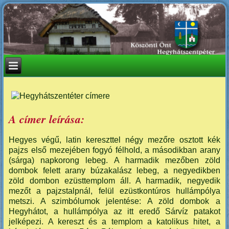
A címer leírása:
Hegyes végű, latin kereszttel négy mezőre osztott kék
pajzs első mezejében fogyó félhold, a másodikban arany
(sárga) napkorong lebeg. A harmadik mezőben zöld
dombok felett arany búzakalász lebeg, a negyedikben
zöld dombon ezüsttemplom áll. A harmadik, negyedik
mezőt a pajzstalpnál, felül ezüstkontúros hullámpólya
metszi. A szimbólumok jelentése: A zöld dombok a
Hegyhátot, a hullámpólya az itt eredő Sárvíz patakot
jelképezi. A kereszt és a templom a katolikus hitet, a