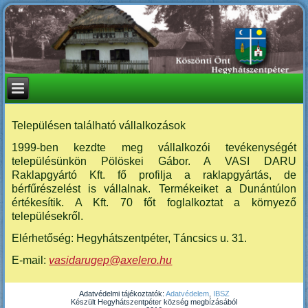
Településen található vállalkozások
1999-ben kezdte meg vállalkozói tevékenységét
településünkön Pölöskei Gábor. A VASI DARU
Raklapgyártó Kft. fő profilja a raklapgyártás, de
bérfűrészelést is vállalnak. Termékeiket a Dunántúlon
értékesítik. A Kft. 70 főt foglalkoztat a környező
településekről.
Elérhetőség: Hegyhátszentpéter, Táncsics u. 31.
E-mail:
vasidarugep@axelero.hu
Adatvédelmi tájékoztatók:
Adatvédelem
,
IBSZ
Készült Hegyhátszentpéter község megbízásából