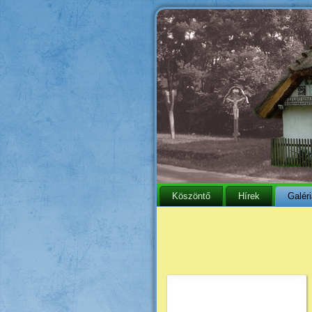
Köszöntő
Hírek
Galér