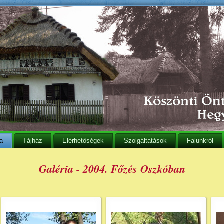
ia
Tájház
Elérhetőségek
Szolgáltatások
Falunkról
Galéria - 2004. Főzés Oszkóban