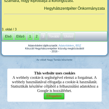
számára, hogy kipróbálja a korongozást.
Hegyhátszentpéter Önkormányzata
3. oldal / 3
Első
Előző
1
2
3
Tovább
Utolsó
Adatvédelmi tájékoztatók:
Adatvédelem
,
IBSZ
Készült Hegyhátszentpéter község megbízásából
- 2016 -
Az oldalt Nagy Tamás készítette
This website uses cookies
A webhely cookie-k segítségével elemzi a forgalmat. A
webhely használatával elfogadja a cookie-k használatát.
Statisztikák készítése céljából a felhasználási adatokhoz a
Google is hozzáférhet.
Elfogadom